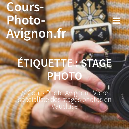
Cours-
Photo-
Avignon.fr
ÉTIQUETTE :
STAGE
PHOTO
// Cours Photo Avignon : Votre
spécialiste des stages photos en
Vaucluse