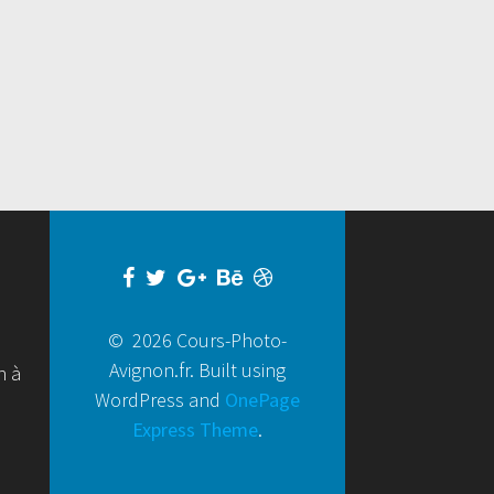
© 2026 Cours-Photo-
Avignon.fr. Built using
h à
WordPress and
OnePage
Express Theme
.