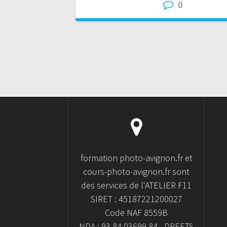
0
formation photo-avignon.fr et
cours-photo-avignon.fr sont
des services de l'ATELIER F11
SIRET : 45187221200027
Code NAF 8559B
NDA : 93.84.03699.84 - DREETS