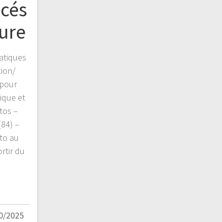
ncés
ure
atiques
tion/
 pour
ique et
tos –
(84) –
to au
ortir du
0/2025