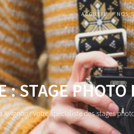
ACCUEIL
NOS 
E :
STAGE PHOTO
o Avignon : Votre spécialiste des stages phot